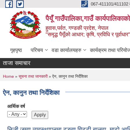
Skip to main content
067-411101/411102 कर
पैयूँ गाउँपालिका,गाउँ कार्यपालिकाक
हुवास,पर्वत, गण्डकी प्रदेश, नेपाल
"समृद्ध पैयूँको आधार; कृषि, प्रविधि र पूर्वाधार
गृहपृष्ठ
परिचय
वडा कार्यालयहरु
कार्यक्रम तथा परियो
ताजा समाचार
You are here
Home
»
सूचना तथा जानकारी
» ऐन, कानुन तथा निर्देशिका
ऐन, कानुन तथा निर्देशिका
आर्थिक वर्ष
निजी जग्गा व्यवस्थापनमा ढुुङ्गा,गिट्टी,बालुवा ,माटो आ