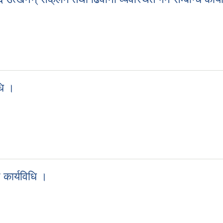
 आदि उत्खनन् सक्ंलन तथा ढिवानी व्यवस्थित गर्ने सम्बन्धि कार्यविधि,२०८१ ।
धि ।
विधि ।
 कार्यविधि ।