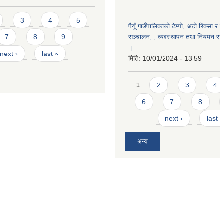
3
4
5
पैयूँ गाउँपालिकाको टेम्पो, अटो रिक्सा र
सञ्चालन, , व्यवस्थापन तथा नियमन सम्
7
8
9
…
।
next ›
last »
मिति:
10/01/2024 - 13:59
Pages
1
2
3
4
6
7
8
next ›
last
अन्य