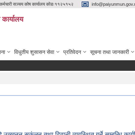
्मचारी सञ्चय कोष कार्यालय कोडः११२५१५२
info@paiyunmun.gov.n
ो कार्यालय
"
जना
विधुतीय शुसासन सेवा
प्रतिवेदन
सूचना तथा जानकारी
दि उत्खनन् सक्ंलन तथा ढिवानी व्यवस्थित गर्ने सम्बन्धि का