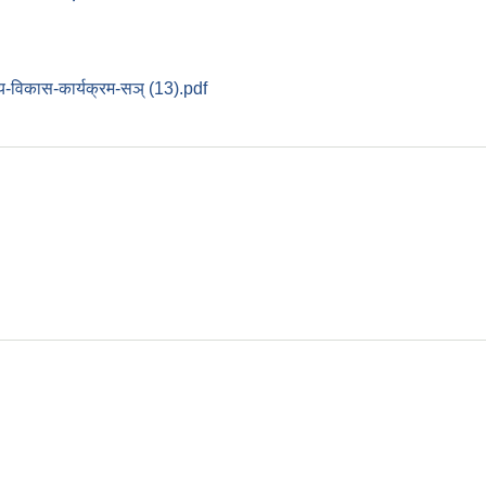
्य-विकास-कार्यक्रम-सञ् (13).pdf
धी कार्यविधि २०८०