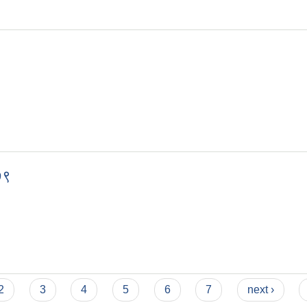
७९
 २०७९
2
3
4
5
6
7
next ›