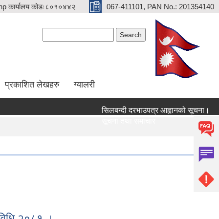
p कार्यालय कोडः८०१०४४२
067-411101, PAN No.: 201354140
Search form
Search
प्रकाशित लेखहरु
ग्यालरी
सिलबन्दी दरभाउपत्र आह्वानको सूचना।
सेवा
सूचना तथा समाचार
सूचन
र्यविधि,२०८१ ।