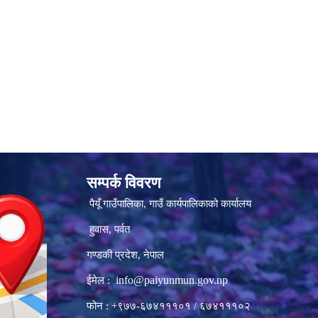
सम्पर्क विवरण
पैयूँ गाउँपालिका, गाउँ कार्यपालिकाको कार्यालय
हुवास, पर्वत
गण्डकी प्रदेश, नेपाल
info@paiyunmun.gov.np
ईमेल :
फोन : +९७७-६७४१११०१ / ६७४१११०२