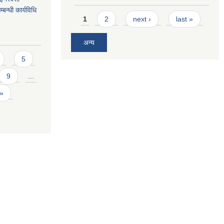
बन्धी कार्यविधि
Pages
1
2
next ›
last »
अन्य
5
9
…
 »