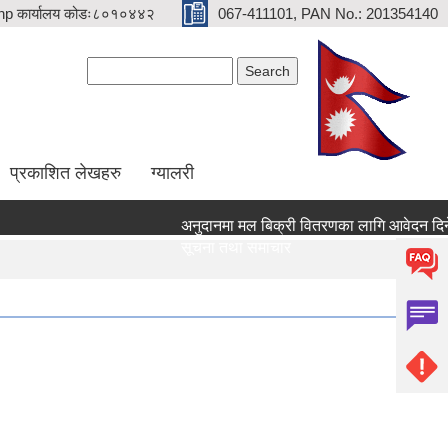
p कार्यालय कोडः८०१०४४२
067-411101, PAN No.: 201354140
Search form
Search
प्रकाशित लेखहरु
ग्यालरी
अनुदानमा मल बिक्री वितरणका लागि आवेदन दिने सम्ब
सूचना तथा समाचार