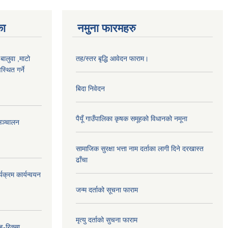
का
नमुना फारमहरु
,बालुवा ,माटो
तह/स्तर बृद्धि आवेदन फाराम।
्थित गर्ने
बिदा निवेदन
पैयूँ गाउँपालिका कृषक समूहको विधानको नमूना
सञ्चालन
सामाजिक सुरक्षा भत्ता नाम दर्ताका लागी दिने दरखास्त
ढाँचा
यक्रम कार्यन्वयन
जन्म दर्ताको सूचना फाराम
मृत्यु दर्ताको सुचना फाराम
 इ-रिक्सा