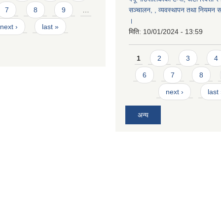
सञ्चालन, , व्यवस्थापन तथा नियमन सम्
7
8
9
…
।
next ›
last »
मिति:
10/01/2024 - 13:59
Pages
1
2
3
4
6
7
8
next ›
last
अन्य