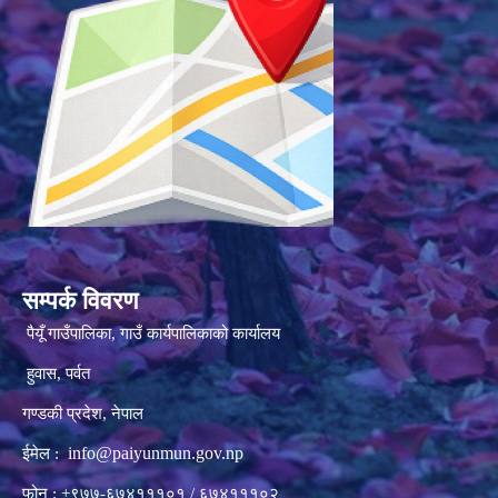
सम्पर्क विवरण
पैयूँ गाउँपालिका, गाउँ कार्यपालिकाको कार्यालय
हुवास, पर्वत
गण्डकी प्रदेश, नेपाल
info@paiyunmun.gov.np
ईमेल :
फोन : +९७७-६७४१११०१ / ६७४१११०२