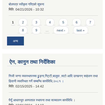
बोलपत्र स्वीकृत गरिएको सूचना
मिति:
04/21/2026 - 10:32
Pages
1
2
3
4
5
6
7
8
9
…
next ›
last »
अन्य
ऐन, कानुन तथा निर्देशिका
निजी जग्गा व्यवस्थापनमा ढुुङ्गा,गिट्टी,बालुवा ,माटो आदि उत्खनन् सक्ंलन तथा
ढिवानी व्यवस्थित गर्ने सम्बन्धि कार्यविधि,२०८१ ।
मिति:
02/15/2025 - 14:42
पैयूँ आधारभूत अस्पताल स्थापना तथा सञ्चालन कार्यविधि ।