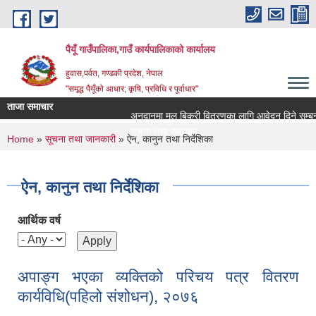
Skip to main content
पैयूँ गाउँपालिका,गाउँ कार्यपालिकाको कार्यालय
हुवास,पर्वत, गण्डकी प्रदेश, नेपाल
"समृद्ध पैयूँको आधार; कृषि, प्रविधि र पूर्वाधार"
ताजा समाचार
अनुदानमा मल बिक्री वितरणका लागि आवेदन दिने सम्बन्धी सू
सूचना तथा समाचार
You are here
Home
»
सूचना तथा जानकारी
» ऐन, कानुन तथा निर्देशिका
ऐन, कानुन तथा निर्देशिका
आर्थिक वर्ष
अपाङ्ग भएका व्यक्तिको परिचय पत्र वितरण
कार्यविधि(पहिलो संशोधन), २०७६