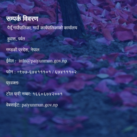
सम्पर्क विवरण
पैयूँ गाउँपालिका, गाउँ कार्यपालिकाको कार्यालय
हुवास, पर्वत
गण्डकी प्रदेश, नेपाल
info@paiyunmun.gov.np
ईमेल :
फोन : +९७७-६७४१११०१ / ६७४१११०२
प्रवक्ताः
टोल फ्री नम्बर: १६६०६७४२००१
paiyunmun.gov.np
वेबसाईट: