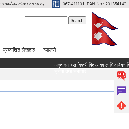
p कार्यालय कोडः८०१०४४२
067-411101, PAN No.: 201354140
Search form
Search
प्रकाशित लेखहरु
ग्यालरी
अनुदानमा मल बिक्री वितरणका लागि आवेदन दिने सम्
सूचना तथा समाचार