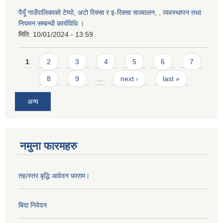
पैयूँ गाउँपालिकाको टेम्पो, अटो रिक्सा र इ-रिक्सा सञ्चालन, , व्यवस्थापन तथा
नियमन सम्बन्धी कार्यविधि ।
मिति:
10/01/2024 - 13:59
Pages
1
2
3
4
5
6
7
8
9
…
next ›
last »
अन्य
नमुना फारमहरु
तह/स्तर बृद्धि आवेदन फाराम।
बिदा निवेदन