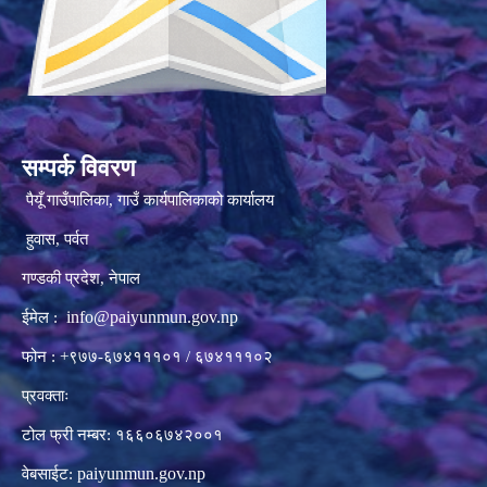
सम्पर्क विवरण
पैयूँ गाउँपालिका, गाउँ कार्यपालिकाको कार्यालय
हुवास, पर्वत
गण्डकी प्रदेश, नेपाल
info@paiyunmun.gov.np
ईमेल :
फोन : +९७७-६७४१११०१ / ६७४१११०२
प्रवक्ताः
टोल फ्री नम्बर: १६६०६७४२००१
paiyunmun.gov.np
वेबसाईट: