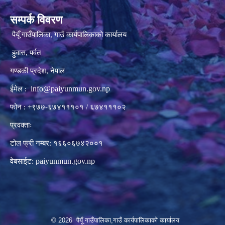
सम्पर्क विवरण
पैयूँ गाउँपालिका, गाउँ कार्यपालिकाको कार्यालय
हुवास, पर्वत
गण्डकी प्रदेश, नेपाल
info@paiyunmun.gov.np
ईमेल :
फोन : +९७७-६७४१११०१ / ६७४१११०२
प्रवक्ताः
टोल फ्री नम्बर: १६६०६७४२००१
paiyunmun.gov.np
वेबसाईट:
© 2026 पैयूँ गाउँपालिका,गाउँ कार्यपालिकाको कार्यालय