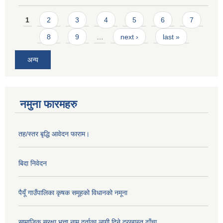
Pages
1
2
3
4
5
6
7
8
9
…
next ›
last »
अन्य
नमुना फारमहरु
तह/स्तर बृद्धि आवेदन फाराम।
बिदा निवेदन
पैयूँ गाउँपालिका कृषक समूहको विधानको नमूना
सामाजिक सुरक्षा भत्ता नाम दर्ताका लागी दिने दरखास्त ढाँचा