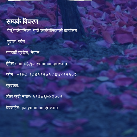
सम्पर्क विवरण
पैयूँ गाउँपालिका, गाउँ कार्यपालिकाको कार्यालय
हुवास, पर्वत
गण्डकी प्रदेश, नेपाल
info@paiyunmun.gov.np
ईमेल :
फोन : +९७७-६७४१११०१ / ६७४१११०२
प्रवक्ताः
टोल फ्री नम्बर: १६६०६७४२००१
paiyunmun.gov.np
वेबसाईट: