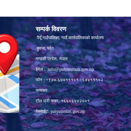
सम्पर्क विवरण
पैयूँ गाउँपालिका, गाउँ कार्यपालिकाको कार्यालय
हुवास, पर्वत
गण्डकी प्रदेश, नेपाल
info@paiyunmun.gov.np
ईमेल :
फोन : +९७७-६७४१११०१ / ६७४१११०२
प्रवक्ताः
टोल फ्री नम्बर: १६६०६७४२००१
paiyunmun.gov.np
वेबसाईट: