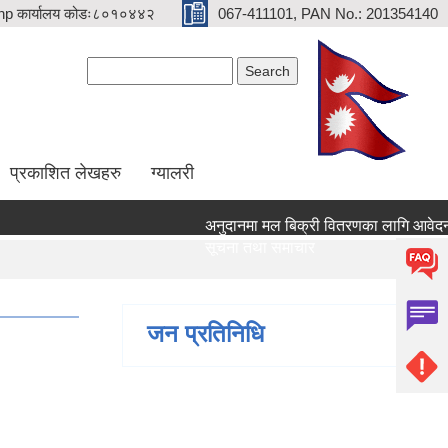
p कार्यालय कोडः८०१०४४२
067-411101, PAN No.: 201354140
Search form
Search
प्रकाशित लेखहरु
ग्यालरी
अनुदानमा मल बिक्री वितरणका लागि आवेदन दिने 
सूचना तथा समाचार
जन प्रतिनिधि