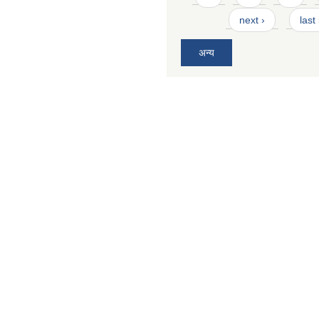
next ›
last
अन्य