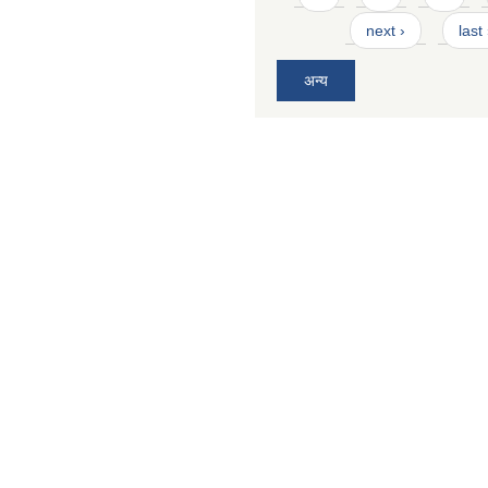
next ›
last
अन्य