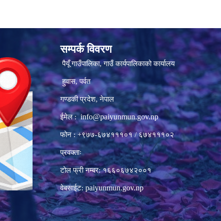
सम्पर्क विवरण
पैयूँ गाउँपालिका, गाउँ कार्यपालिकाको कार्यालय
हुवास, पर्वत
गण्डकी प्रदेश, नेपाल
info@paiyunmun.gov.np
ईमेल :
फोन : +९७७-६७४१११०१ / ६७४१११०२
प्रवक्ताः
टोल फ्री नम्बर: १६६०६७४२००१
paiyunmun.gov.np
वेबसाईट: