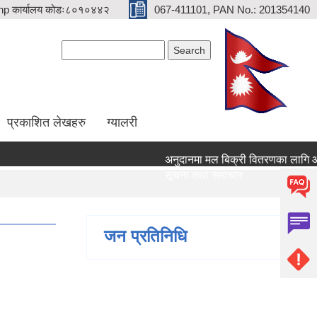
p कार्यालय कोडः८०१०४४२
067-411101, PAN No.: 201354140
Search form
Search
प्रकाशित लेखहरु
ग्यालरी
अनुदानमा मल बिक्री वितरणका लागि आवेदन द
सूचना तथा समाचार
जन प्रतिनिधि