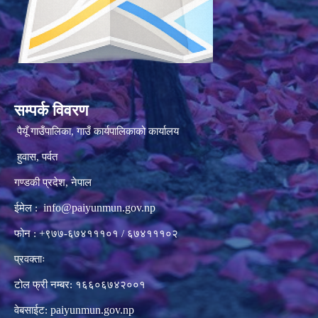
सम्पर्क विवरण
पैयूँ गाउँपालिका, गाउँ कार्यपालिकाको कार्यालय
हुवास, पर्वत
गण्डकी प्रदेश, नेपाल
info@paiyunmun.gov.np
ईमेल :
फोन : +९७७-६७४१११०१ / ६७४१११०२
प्रवक्ताः
टोल फ्री नम्बर: १६६०६७४२००१
paiyunmun.gov.np
वेबसाईट: