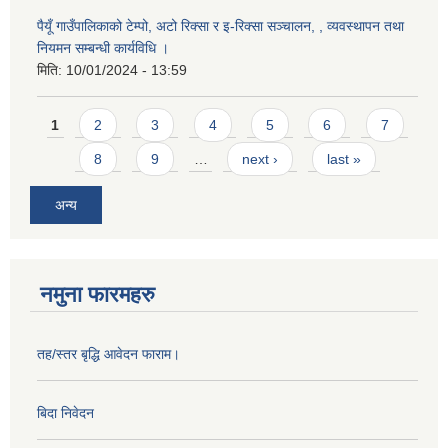
पैयूँ गाउँपालिकाको टेम्पो, अटो रिक्सा र इ-रिक्सा सञ्चालन, , व्यवस्थापन तथा
नियमन सम्बन्धी कार्यविधि ।
मिति:
10/01/2024 - 13:59
Pages
1
2
3
4
5
6
7
8
9
…
next ›
last »
अन्य
नमुना फारमहरु
तह/स्तर बृद्धि आवेदन फाराम।
बिदा निवेदन