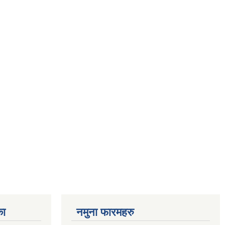
का
नमुना फारमहरु