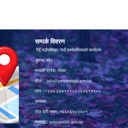
सम्पर्क विवरण
पैयूँ गाउँपालिका, गाउँ कार्यपालिकाको कार्यालय
हुवास, पर्वत
गण्डकी प्रदेश, नेपाल
info@paiyunmun.gov.np
ईमेल :
फोन : +९७७-६७४१११०१ / ६७४१११०२
प्रवक्ताः
टोल फ्री नम्बर: १६६०६७४२००१
paiyunmun.gov.np
वेबसाईट: