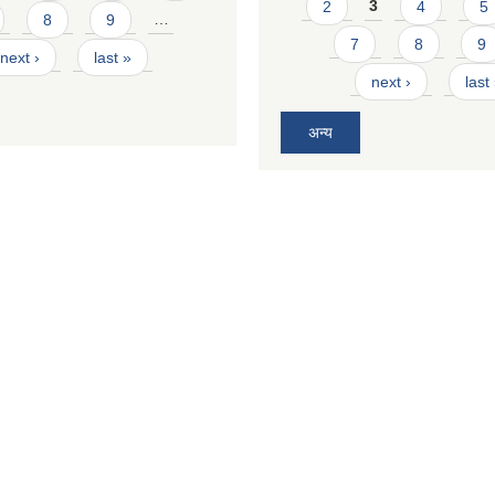
2
3
4
5
8
9
…
7
8
9
next ›
last »
next ›
last
अन्य