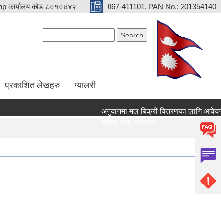
p कार्यालय कोडः८०१०४४२
067-411101, PAN No.: 201354140
Search form
Search
प्रकाशित लेखहरु
ग्यालरी
अनुदानमा मल बिक्री वितरणका लागि आवेदन दिने
सूचना तथा समाचार