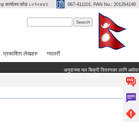
p कार्यालय कोडः८०१०४४२
067-411101, PAN No.: 201354140
Search form
Search
प्रकाशित लेखहरु
ग्यालरी
अनुदानमा मल बिक्री वितरणका लागि आवेदन दिने स
सूचना तथा समाचार