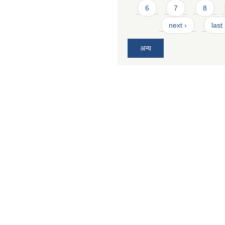
6
7
8
next ›
last
अन्य