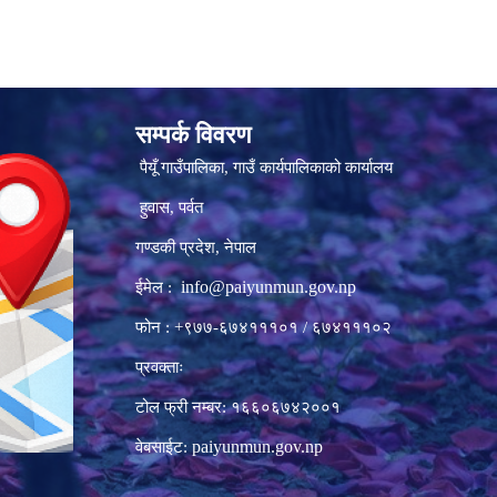
सम्पर्क विवरण
पैयूँ गाउँपालिका, गाउँ कार्यपालिकाको कार्यालय
हुवास, पर्वत
गण्डकी प्रदेश, नेपाल
info@paiyunmun.gov.np
ईमेल :
फोन : +९७७-६७४१११०१ / ६७४१११०२
प्रवक्ताः
टोल फ्री नम्बर: १६६०६७४२००१
paiyunmun.gov.np
वेबसाईट: