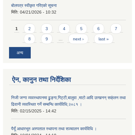
बोलपत्र स्वीकृत गरिएको सूचना
मिति:
04/21/2026 - 10:32
Pages
1
2
3
4
5
6
7
8
9
…
next ›
last »
अन्य
ऐन, कानुन तथा निर्देशिका
निजी जग्गा व्यवस्थापनमा ढुुङ्गा,गिट्टी,बालुवा ,माटो आदि उत्खनन् सक्ंलन तथा
ढिवानी व्यवस्थित गर्ने सम्बन्धि कार्यविधि,२०८१ ।
मिति:
02/15/2025 - 14:42
पैयूँ आधारभूत अस्पताल स्थापना तथा सञ्चालन कार्यविधि ।