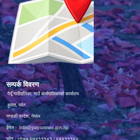
सम्पर्क विवरण
पैयूँ गाउँपालिका, गाउँ कार्यपालिकाको कार्यालय
हुवास, पर्वत
गण्डकी प्रदेश, नेपाल
info@paiyunmun.gov.np
ईमेल :
फोन : +९७७-६७४१११०१ / ६७४१११०२