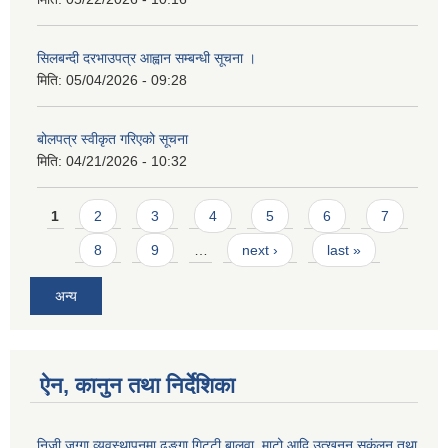
सिलबन्दी दरभाउपत्र आह्वान सम्बन्धी सूचना ।
मिति:
05/04/2026 - 09:28
बोलपत्र स्वीकृत गरिएको सूचना
मिति:
04/21/2026 - 10:32
Pages
1
2
3
4
5
6
7
8
9
…
next ›
last »
अन्य
ऐन, कानुन तथा निर्देशिका
निजी जग्गा व्यवस्थापनमा ढुुङ्गा,गिट्टी,बालुवा ,माटो आदि उत्खनन् सक्ंलन तथा