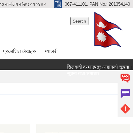
p कार्यालय कोडः८०१०४४२
067-411101, PAN No.: 201354140
Search form
Search
प्रकाशित लेखहरु
ग्यालरी
सिलबन्दी दरभाउपत्र आह्वानको सूचना।
सूचना तथा समाचार