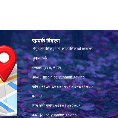
सम्पर्क विवरण
पैयूँ गाउँपालिका, गाउँ कार्यपालिकाको कार्यालय
हुवास, पर्वत
गण्डकी प्रदेश, नेपाल
info@paiyunmun.gov.np
ईमेल :
फोन : +९७७-६७४१११०१ / ६७४१११०२
प्रवक्ताः
टोल फ्री नम्बर: १६६०६७४२००१
paiyunmun.gov.np
वेबसाईट: