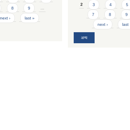
2
3
4
5
8
9
…
7
8
9
next ›
last »
next ›
last
अन्य