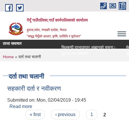
Skip to main content
पैयूँ गाउँपालिका,गाउँ कार्यपालिकाको कार्यालय
हुवास,पर्वत, गण्डकी प्रदेश, नेपाल
"समृद्ध पैयूँको आधार; कृषि, प्रविधि र पूर्वाधार"
ताजा समाचार
सिलबन्दी दरभाउपत्र आह्वानको सूचना।
सेवा क
सूचना तथा समाचार
सूचना
You are here
Home
» दर्ता तथा चलानी
दर्ता तथा चलानी
सहकारी दर्ता र नवीकरण
Submitted on:
Mon, 02/04/2019 - 19:45
Read more
about सहकारी दर्ता र नवीकरण
Pages
« first
‹ previous
1
2