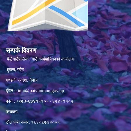
सम्पर्क विवरण
पैयूँ गाउँपालिका, गाउँ कार्यपालिकाको कार्यालय
हुवास, पर्वत
गण्डकी प्रदेश, नेपाल
info@paiyunmun.gov.np
ईमेल :
फोन : +९७७-६७४१११०१ / ६७४१११०२
प्रवक्ताः
टोल फ्री नम्बर: १६६०६७४२००१