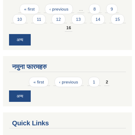
Pages
« first
‹ previous
…
8
9
10
11
12
13
14
15
16
अन्य
नमुना फारमहरु
Pages
« first
‹ previous
1
2
अन्य
Quick Links