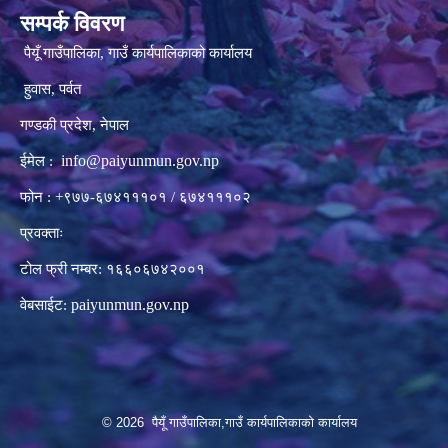
सम्पर्क विवरण
पैयूँ गाउँपालिका, गाउँ कार्यपालिकाको कार्यालय
हुवास, पर्वत
गण्डकी प्रदेश, नेपाल
info@paiyunmun.gov.np
ईमेल :
फोन : +९७७-६७४१११०१ / ६७४१११०२
प्रवक्ताः
टोल फ्री नम्बर: १६६०६७४२००१
paiyunmun.gov.np
वेबसाईट:
© 2026 पैयूँ गाउँपालिका,गाउँ कार्यपालिकाको कार्यालय