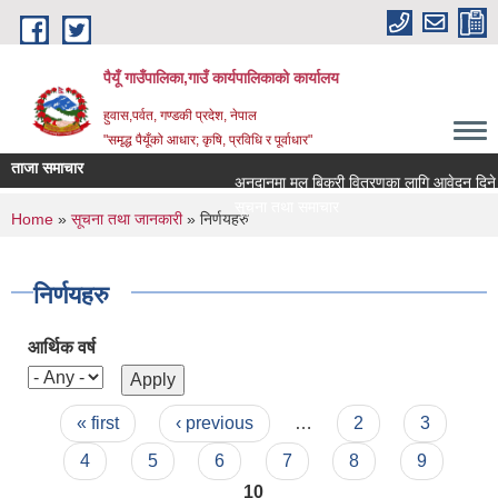
Skip to main content
पैयूँ गाउँपालिका,गाउँ कार्यपालिकाको कार्यालय
हुवास,पर्वत, गण्डकी प्रदेश, नेपाल
"समृद्ध पैयूँको आधार; कृषि, प्रविधि र पूर्वाधार"
ताजा समाचार
अनुदानमा मल बिक्री वितरणका लागि आवेदन दिने सम्ब
सूचना तथा समाचार
You are here
Home
»
सूचना तथा जानकारी
» निर्णयहरु
निर्णयहरु
आर्थिक वर्ष
Pages
« first
‹ previous
…
2
3
4
5
6
7
8
9
10