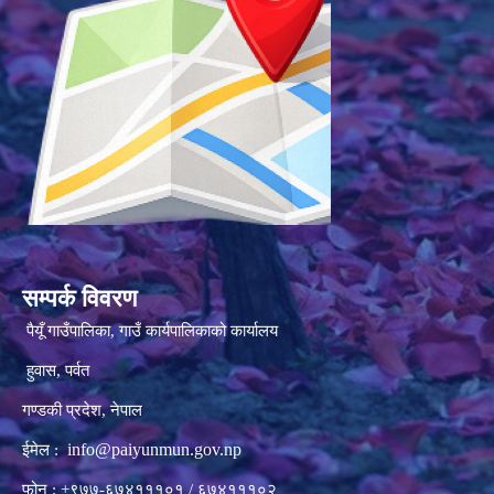
सम्पर्क विवरण
पैयूँ गाउँपालिका, गाउँ कार्यपालिकाको कार्यालय
हुवास, पर्वत
गण्डकी प्रदेश, नेपाल
info@paiyunmun.gov.np
ईमेल :
फोन : +९७७-६७४१११०१ / ६७४१११०२