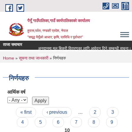
Skip to main content
पैयूँ गाउँपालिका,गाउँ कार्यपालिकाको कार्यालय
हुवास,पर्वत, गण्डकी प्रदेश, नेपाल
"समृद्ध पैयूँको आधार; कृषि, प्रविधि र पूर्वाधार"
ताजा समाचार
अनुदानमा मल बिक्री वितरणका लागि आवेदन दिने सम्बन्धी सूचना।
सूचना तथा समाचार
You are here
Home
»
सूचना तथा जानकारी
» निर्णयहरु
निर्णयहरु
आर्थिक वर्ष
Pages
« first
‹ previous
…
2
3
4
5
6
7
8
9
10