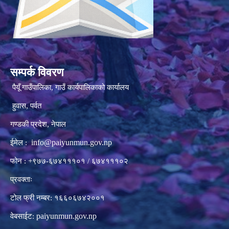
सम्पर्क विवरण
पैयूँ गाउँपालिका, गाउँ कार्यपालिकाको कार्यालय
हुवास, पर्वत
गण्डकी प्रदेश, नेपाल
info@paiyunmun.gov.np
ईमेल :
फोन : +९७७-६७४१११०१ / ६७४१११०२
प्रवक्ताः
टोल फ्री नम्बर: १६६०६७४२००१
paiyunmun.gov.np
वेबसाईट: