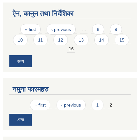
ऐन, कानुन तथा निर्देशिका
Pages
« first
‹ previous
…
8
9
10
11
12
13
14
15
16
अन्य
नमुना फारमहरु
Pages
« first
‹ previous
1
2
अन्य