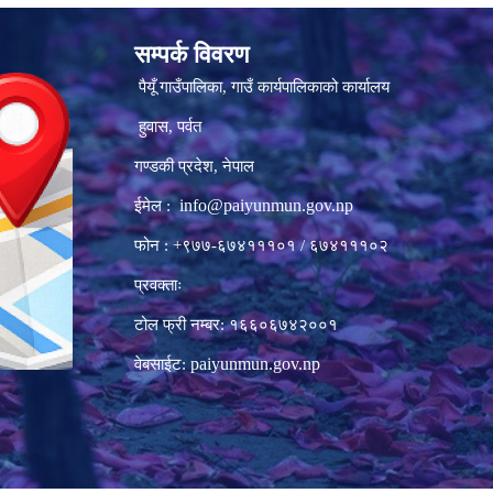
सम्पर्क विवरण
पैयूँ गाउँपालिका, गाउँ कार्यपालिकाको कार्यालय
हुवास, पर्वत
गण्डकी प्रदेश, नेपाल
info@paiyunmun.gov.np
ईमेल :
फोन : +९७७-६७४१११०१ / ६७४१११०२
प्रवक्ताः
टोल फ्री नम्बर: १६६०६७४२००१
paiyunmun.gov.np
वेबसाईट: