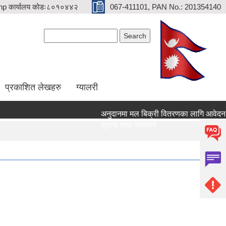
p कार्यालय कोडः८०१०४४२
067-411101, PAN No.: 201354140
Search form
Search
प्रकाशित लेखहरु
ग्यालरी
अनुदानमा मल बिक्री वितरणका लागि आवेदन दिने स
सूचना तथा समाचार