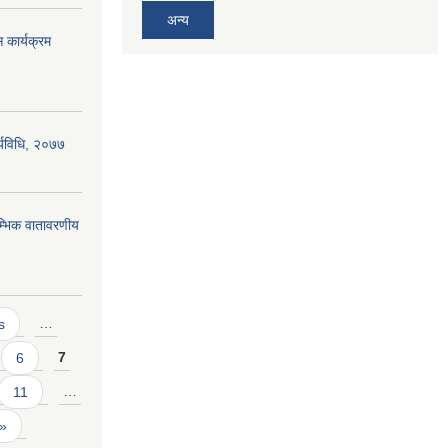
अन्य
 कार्यक्रम
र्यविधि, २०७७
रम्भिक वातावरणीय
s
…
6
7
11
…
 »