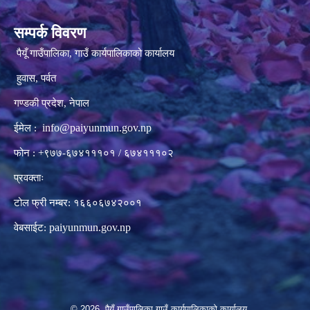
सम्पर्क विवरण
पैयूँ गाउँपालिका, गाउँ कार्यपालिकाको कार्यालय
हुवास, पर्वत
गण्डकी प्रदेश, नेपाल
info@paiyunmun.gov.np
ईमेल :
फोन : +९७७-६७४१११०१ / ६७४१११०२
प्रवक्ताः
टोल फ्री नम्बर: १६६०६७४२००१
paiyunmun.gov.np
वेबसाईट:
© 2026 पैयूँ गाउँपालिका,गाउँ कार्यपालिकाको कार्यालय