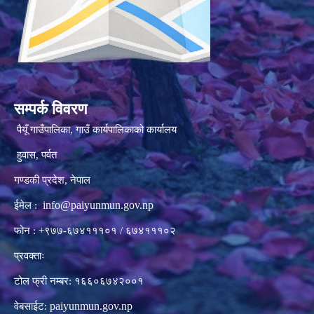
सम्पर्क विवरण
पैयूँ गाउँपालिका, गाउँ कार्यपालिकाको कार्यालय
हुवास, पर्वत
गण्डकी प्रदेश, नेपाल
info@paiyunmun.gov.np
ईमेल :
फोन : +९७७-६७४१११०१ / ६७४१११०२
प्रवक्ताः
टोल फ्री नम्बर: १६६०६७४२००१
paiyunmun.gov.np
वेबसाईट: