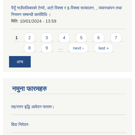
पैयूँ गाउँपालिकाको टेम्पो, अटो रिक्सा र इ-रिक्सा सञ्चालन, , व्यवस्थापन तथा
नियमन सम्बन्धी कार्यविधि ।
मिति:
10/01/2024 - 13:59
Pages
1
2
3
4
5
6
7
8
9
…
next ›
last »
अन्य
नमुना फारमहरु
तह/स्तर बृद्धि आवेदन फाराम।
बिदा निवेदन