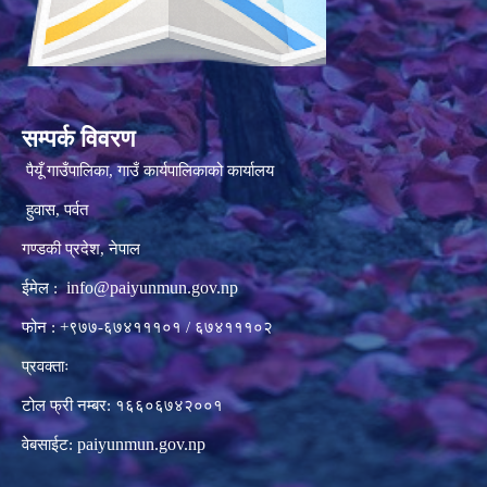
सम्पर्क विवरण
पैयूँ गाउँपालिका, गाउँ कार्यपालिकाको कार्यालय
हुवास, पर्वत
गण्डकी प्रदेश, नेपाल
info@paiyunmun.gov.np
ईमेल :
फोन : +९७७-६७४१११०१ / ६७४१११०२
प्रवक्ताः
टोल फ्री नम्बर: १६६०६७४२००१
paiyunmun.gov.np
वेबसाईट: