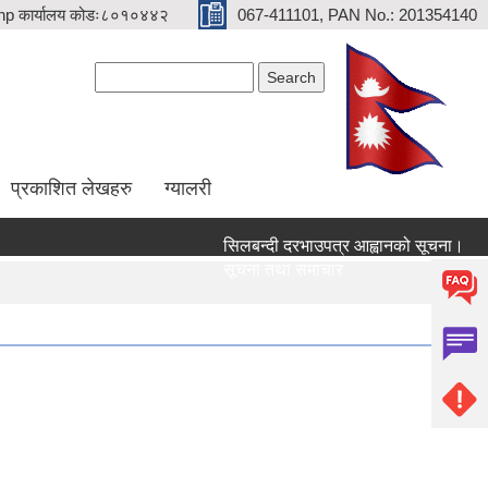
p कार्यालय कोडः८०१०४४२
067-411101, PAN No.: 201354140
Search form
Search
प्रकाशित लेखहरु
ग्यालरी
सिलबन्दी दरभाउपत्र आह्वानको सूचना।
सेवा
सूचना तथा समाचार
सूच