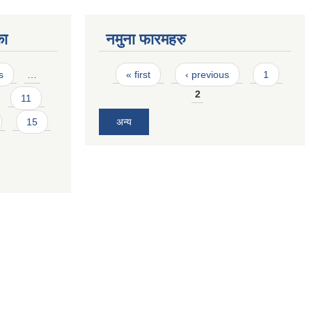
का
नमुना फारमहरु
Pages
s
…
« first
‹ previous
1
2
11
15
अन्य