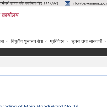
्मचारी सञ्चय कोष कार्यालय कोडः११२५१५२
info@paiyunmun.gov.n
ो कार्यालय
"
जना
विधुतीय शुसासन सेवा
प्रतिवेदन
सूचना तथा जानकारी
![Upgrading of Main Road(Ward No.2)]