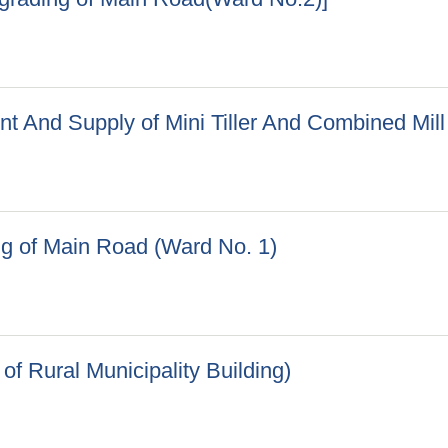
ा ![Upgrading of Main Road(Ward No.2)]
nt And Supply of Mini Tiller And Combined Mill
ument And Supply of Mini Tiller And Combined Mill
ing of Main Road (Ward No. 1)
ading of Main Road (Ward No. 1)
n of Rural Municipality Building)
tion of Rural Municipality Building)