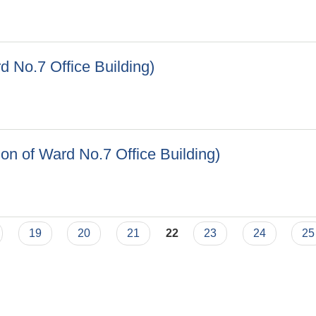
ading of Main Road (Ward No. 1 And 2)
ard No.7 Office Building)
 Ward No.7 Office Building)
tion of Ward No.7 Office Building)
uction of Ward No.7 Office Building)
19
20
21
22
23
24
25