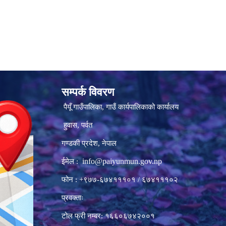
सम्पर्क विवरण
पैयूँ गाउँपालिका, गाउँ कार्यपालिकाको कार्यालय
हुवास, पर्वत
गण्डकी प्रदेश, नेपाल
info@paiyunmun.gov.np
ईमेल :
फोन : +९७७-६७४१११०१ / ६७४१११०२
प्रवक्ताः
टोल फ्री नम्बर: १६६०६७४२००१