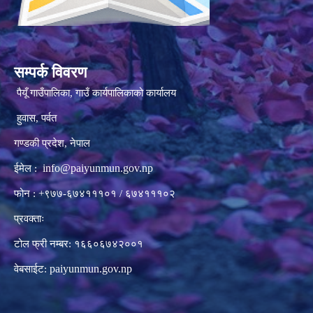
सम्पर्क विवरण
पैयूँ गाउँपालिका, गाउँ कार्यपालिकाको कार्यालय
हुवास, पर्वत
गण्डकी प्रदेश, नेपाल
info@paiyunmun.gov.np
ईमेल :
फोन : +९७७-६७४१११०१ / ६७४१११०२
प्रवक्ताः
टोल फ्री नम्बर: १६६०६७४२००१
paiyunmun.gov.np
वेबसाईट: