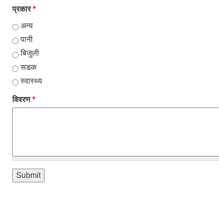
प्रकार
*
अन्य
पानी
बिजुली
सडक
स्वास्थ्य
विवरण
*