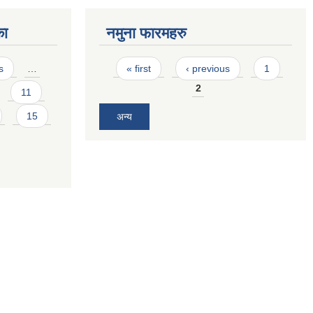
का
नमुना फारमहरु
Pages
s
…
« first
‹ previous
1
2
11
15
अन्य