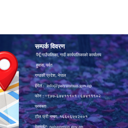
सम्पर्क विवरण
पैयूँ गाउँपालिका, गाउँ कार्यपालिकाको कार्यालय
हुवास, पर्वत
गण्डकी प्रदेश, नेपाल
info@paiyunmun.gov.np
ईमेल :
फोन : +९७७-६७४१११०१ / ६७४१११०२
प्रवक्ताः
टोल फ्री नम्बर: १६६०६७४२००१
paiyunmun.gov.np
वेबसाईट: