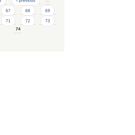
t
‹ previous
…
67
68
69
71
72
73
74