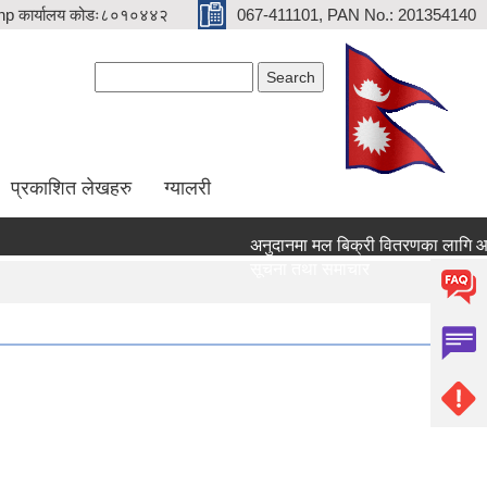
p कार्यालय कोडः८०१०४४२
067-411101, PAN No.: 201354140
Search form
Search
प्रकाशित लेखहरु
ग्यालरी
अनुदानमा मल बिक्री वितरणका लागि आवेदन द
सूचना तथा समाचार