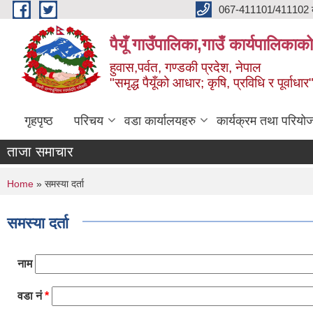
Skip to main content
067-411101/411102 कर
पैयूँ गाउँपालिका,गाउँ कार्यपालिकाक
हुवास,पर्वत, गण्डकी प्रदेश, नेपाल
"समृद्ध पैयूँको आधार; कृषि, प्रविधि र पूर्वाधार
गृहपृष्ठ
परिचय
वडा कार्यालयहरु
कार्यक्रम तथा परियो
ताजा समाचार
You are here
Home
» समस्या दर्ता
समस्या दर्ता
नाम
वडा नं
*