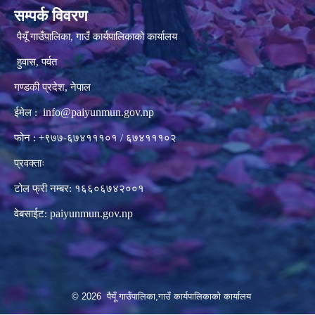
सम्पर्क विवरण
पैयूँ गाउँपालिका, गाउँ कार्यपालिकाको कार्यालय
हुवास, पर्वत
गण्डकी प्रदेश, नेपाल
info@paiyunmun.gov.np
ईमेल :
फोन : +९७७-६७४१११०१ / ६७४१११०२
प्रवक्ताः
टोल फ्री नम्बर: १६६०६७४२००१
paiyunmun.gov.np
वेबसाईट:
© 2026 पैयूँ गाउँपालिका,गाउँ कार्यपालिकाको कार्यालय