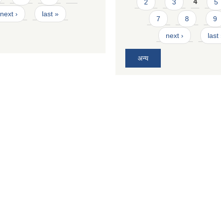
2
3
4
5
next ›
last »
7
8
9
next ›
last
अन्य