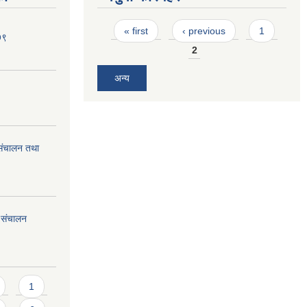
Pages
« first
‹ previous
1
७९
2
अन्य
म संचालन तथा
म संचालन
1