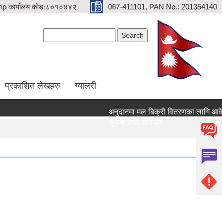
p कार्यालय कोडः८०१०४४२
067-411101, PAN No.: 201354140
Search form
Search
प्रकाशित लेखहरु
ग्यालरी
अनुदानमा मल बिक्री वितरणका लागि आवेदन दि
सूचना तथा समाचार