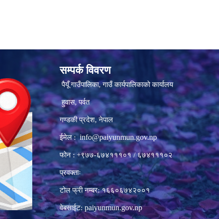
सम्पर्क विवरण
पैयूँ गाउँपालिका, गाउँ कार्यपालिकाको कार्यालय
हुवास, पर्वत
गण्डकी प्रदेश, नेपाल
info@paiyunmun.gov.np
ईमेल :
फोन : +९७७-६७४१११०१ / ६७४१११०२
प्रवक्ताः
टोल फ्री नम्बर: १६६०६७४२००१
paiyunmun.gov.np
वेबसाईट: