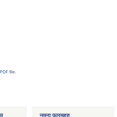
PDF file.
का
नमुना फारमहरु