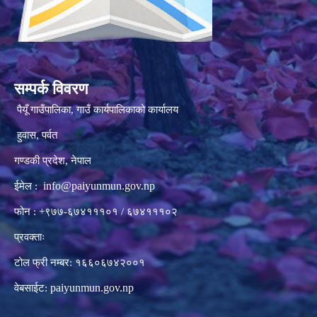
सम्पर्क विवरण
पैयूँ गाउँपालिका, गाउँ कार्यपालिकाको कार्यालय
हुवास, पर्वत
गण्डकी प्रदेश, नेपाल
info@paiyunmun.gov.np
ईमेल :
फोन : +९७७-६७४१११०१ / ६७४१११०२
प्रवक्ताः
टोल फ्री नम्बर: १६६०६७४२००१
paiyunmun.gov.np
वेबसाईट: