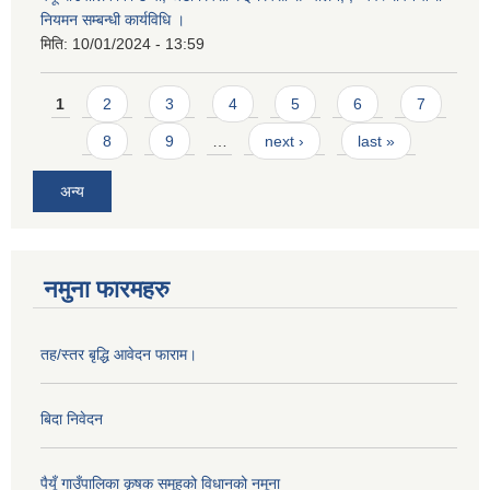
नियमन सम्बन्धी कार्यविधि ।
मिति:
10/01/2024 - 13:59
Pages
1
2
3
4
5
6
7
8
9
…
next ›
last »
अन्य
नमुना फारमहरु
तह/स्तर बृद्धि आवेदन फाराम।
बिदा निवेदन
पैयूँ गाउँपालिका कृषक समूहको विधानको नमूना