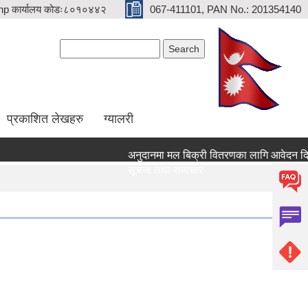
p कार्यालय कोडः८०१०४४२
067-411101, PAN No.: 201354140
Search form
Search
प्रकाशित लेखहरु
ग्यालरी
अनुदानमा मल बिक्री वितरणका लागि आवेदन दिने सम्ब
सूचना तथा समाचार