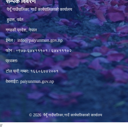
सम्पर्क विवरण
पैयूँ गाउँपालिका, गाउँ कार्यपालिकाको कार्यालय
हुवास, पर्वत
गण्डकी प्रदेश, नेपाल
info@paiyunmun.gov.np
ईमेल :
फोन : +९७७-६७४१११०१ / ६७४१११०२
प्रवक्ताः
टोल फ्री नम्बर: १६६०६७४२००१
paiyunmun.gov.np
वेबसाईट:
© 2026 पैयूँ गाउँपालिका,गाउँ कार्यपालिकाको कार्यालय
//