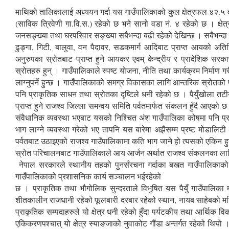
माथिको तालिकालाई अध्ययन गर्दा यस गाउँपालिकाको कुल क्षेत्रफल ४२.५ वर्ग 
(साविक त्रिवेणी गा.वि.स.) रहेको छ भने सानो वडा नं. ४ रहेको छ । 
जनसङ्ख्या तथा घरपरिवार सङ्ख्या सबैभन्दा बढी रहेको देखिन्छ । सबैभन्
ढुङ्गा, गिटी, बालुवा, वन पैदावर, सडकमार्ग आदिबाट प्राप्त आयको अति
अनुरुपका स्रोतबाट प्राप्त हुने आयकर एवम् केन्द्रीय र प्रादेशिक सरका
स्रोतहरु हुन् । गाउँपालिकाले स्पष्ट योजना, नीति तथा कार्यक्रम निर्माण
लाग्नुपर्ने हुन्छ । गाउँपालिकाको समग्र विकासका लागि आन्तरिक स्रोतको प
पनि प्राकृतिक साधन तथा स्रोतका दृष्टिले धनी रहेको छ । पैयुँखोला तटी
प्राप्त हुने राजश्व जिल्ला समन्वय समिति पर्वतमार्फत संकलन हुँदै आएको 
संवैधानिक व्यवस्था भएबाट यसको निश्चित अंश गाउँपालिका कोषमा पनि प्राप्
भाग लाग्ने व्यवस्था गरेको भए तापनि यस बारेमा अझैसम्म प्रष्ट मोडालिट
पर्वतबाट उठाइएको राजश्व गाउँपालिकामा कति भाग जाने हो त्यसको एकिन ह
स्रोत परिचालनबाट गाउँपालिकाले आय आर्जन अर्थात राजश्व संकलनका लागि निक
नेपाल सरकारले स्थानीय तहको पुनर्संरचना गर्दाका बखत गाउँपालिकाको 
गाउँपालिकाको प्रशासनिक कार्य सञ्चालन भईरहेको
छ । प्राकृतिक तथा भौगोलिक सुन्दरताले विभुषित यस पैयुँ गाउँपालिका मल
शीतकालीन राजधानी रहेको फूलबारी दरबार रहेको स्थान, नायब साहेबको मन्दिर
प्राकृतिक सम्पदाहरुले यो क्षेत्र धनी रहेको हुँदा पर्यटकीय तथा आर्थिक
एकिकरणपश्चात् यो क्षेत्र स्याङजाको नुवाकोट गौंडा अन्तर्गत रहेको थियो । व