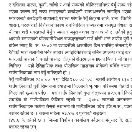
र दक्षिणमा पाल्पा, गुल्मी, खाँची र अर्घा राज्यको चौकिल्लाभित्र पैयुँ रा
भएका कारण पैयुँ राज्य मगरहरुको बलढेङ्गी राज्यअन्तर्गत समाहित भएको थि
मगरहरुको बलढेङ्गी राज्यलाई परास्त गरेपछि पैयुँ क्षेत्रमा आले, राना, चि
शासन, परस्परको विरोधका कारण र वरिपरिका राज्यहरुमा राजपूत वंशका 
यी चार थरी मगरहरुले पैयुँ राज्यमा राजपुत वंशका राजा थाप्ने र उनैको हुकु
थापाले वनारसको घाँसपानीस्थित राजपूतहरुको गाउँ बाँसी भन्ने ठाउँमा पुगी
बोकेर ल्याइ वि. स. १५०२ मा बडादसैंको अष्टमीका दिन रामसिंह सेनलाई पै
रैतीको भारा नलागोस भनेर उपहार ल्याइदिनेहरुलाई जमिन उपलब्ध गराई कर
मगरलाई चारकाजी बनाई चारवटा क्षेत्रको क्षेत्रपाल बनाएका थिए । यी चार क्षेत्
चिनिन्छ । यही ऐतिहासिक तथा पौराणिक महङ्खव बोकेको चर्चित स्थान पैयु
गाउँपालिकाको नाम पैयुँ राखिएको हो ।
पैयुँ गाउँपालिका २८० ००’ १९” देखि २८० ०८’ ०८” उत्तरी अक्षांश र ८३० 
गाउँपालिकाको पूर्वी सिमानामा स्याङ्जा जिल्लाको भू–भाग, पश्चिममा विहादी
जिल्लाको भू–भाग पर्दछ । यस गाउँपालिकाको कुल क्षेत्रफल ४२.५ वर्ग क
उचाईमा यो गाउँपालिका फैलिएर रहेको छ । २०७८ सालको जनगणनाअनु
गाउँपालिकाहरु मध्येमा तेस्रो स्थानमा यो गाउँपालिका पर्दछ (जि.स.स., 
बराबर रहेको छ । जसमा महिला ५३.४% र पुरुषको सङ्ख्या
(४६.६ % रहेको छ । जिल्ला निर्वाचन कार्यालय पर्वतका अनुसार वि. स
बराबर रहेका छन् ।