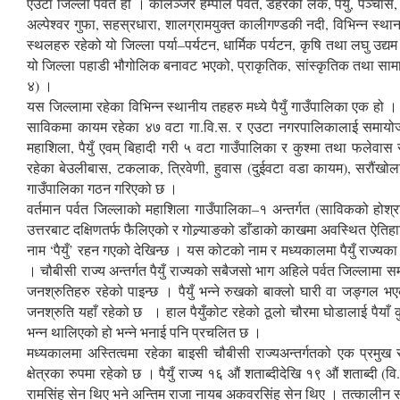
एउटा जिल्ला पर्वत हो । कालञ्जर हम्पाल पर्वत, डहरेको लेक, पैयुँ, पञ्चासे, 
अल्पेश्वर गुफा, सहस्रधारा, शालग्रामयुक्त कालीगण्डकी नदी, विभिन्न स्था
स्थलहरु रहेको यो जिल्ला पर्या–पर्यटन, धार्मिक पर्यटन, कृषि तथा लघु उ
यो जिल्ला पहाडी भौगोलिक बनावट भएको, प्राकृतिक, सांस्कृतिक तथा सामाजिक
४) ।
यस जिल्लामा रहेका विभिन्न स्थानीय तहहरु मध्ये पैयुँ गाउँपालिका एक 
साविकमा कायम रहेका ४७ वटा गा.वि.स. र एउटा नगरपालिकालाई समायो
महाशिला, पैयुँ एवम् बिहादी गरी ५ वटा गाउँपालिका र कुश्मा तथा फलेवा
रहेका बेउलीबास, टकलाक, त्रिवेणी, हुवास (दुईवटा वडा कायम), सरौंखोला 
गाउँपालिका गठन गरिएको छ ।
वर्तमान पर्वत जिल्लाको महाशिला गाउँपालिका–१ अन्तर्गत (साविकको होश्राङ
उत्तरबाट दक्षिणतर्फ फैलिएको र गोल्र्याङको डाँडाको काखमा अवस्थित ऐति
नाम ‘पैयुँ’ रहन गएको देखिन्छ । यस कोटको नाम र मध्यकालमा पैयुँ राज्यका नामब
। चौबीसी राज्य अन्तर्गत पैयुँ राज्यको सबैजसो भाग अहिले पर्वत जिल्लामा 
जनश्रुतिहरु रहेको पाइन्छ । पैयुँ भन्ने रुखको बाक्लो घारी वा जङ्गल भ
जनश्रुति यहाँ रहेको छ । हाल पैयुँकोट रहेको ठूलो चौरमा घोडालाई पैयाँ
भन्न थालिएको हो भन्ने भनाई पनि प्रचलित छ ।
मध्यकालमा अस्तित्वमा रहेका बाइसी चौबीसी राज्यअन्तर्गतको एक प्रमुख रा
क्षेत्रका रुपमा रहेको छ । पैयुँ राज्य १६ औं शताब्दीदेखि १९ औं शताब्दी 
रामसिंह सेन थिए भने अन्तिम राजा नायब अकवरसिंह सेन थिए । तत्कालीन समयम