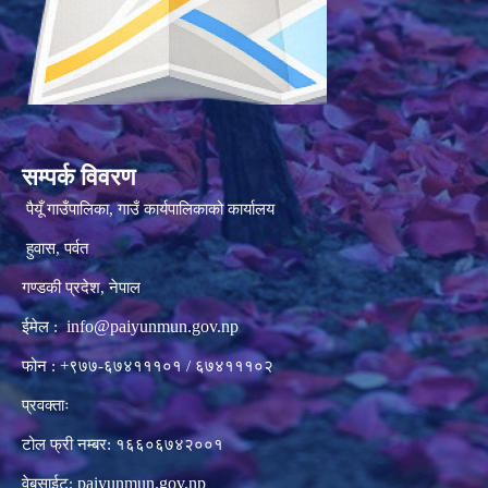
सम्पर्क विवरण
पैयूँ गाउँपालिका, गाउँ कार्यपालिकाको कार्यालय
हुवास, पर्वत
गण्डकी प्रदेश, नेपाल
info@paiyunmun.gov.np
ईमेल :
फोन : +९७७-६७४१११०१ / ६७४१११०२
प्रवक्ताः
टोल फ्री नम्बर: १६६०६७४२००१
paiyunmun.gov.np
वेबसाईट: