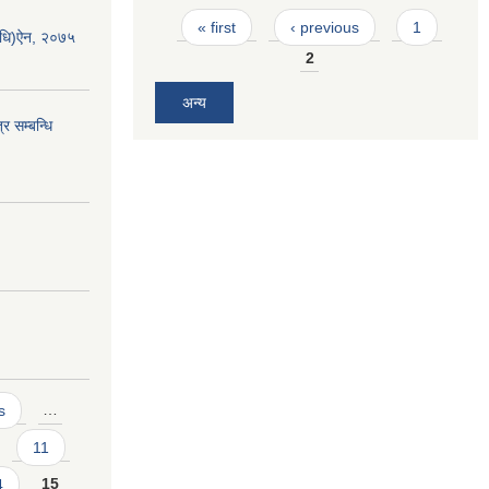
Pages
« first
‹ previous
1
यविधि)ऐन, २०७५
2
अन्य
र सम्बन्धि
s
…
11
4
15