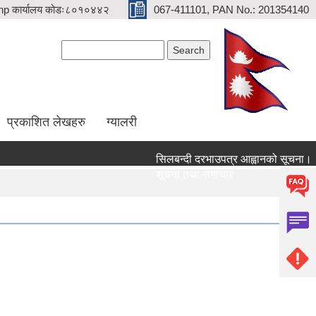
p कार्यालय कोडः८०१०४४२
067-411101, PAN No.: 201354140
Search form
Search
प्रकाशित लेखहरु
ग्यालरी
सिलबन्दी दरभाउपत्र आह्वानको सूचना।
सूचना तथा समाचार