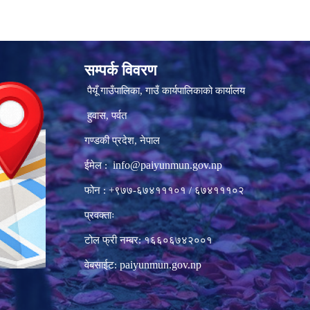
सम्पर्क विवरण
पैयूँ गाउँपालिका, गाउँ कार्यपालिकाको कार्यालय
हुवास, पर्वत
गण्डकी प्रदेश, नेपाल
info@paiyunmun.gov.np
ईमेल :
फोन : +९७७-६७४१११०१ / ६७४१११०२
प्रवक्ताः
टोल फ्री नम्बर: १६६०६७४२००१
paiyunmun.gov.np
वेबसाईट: