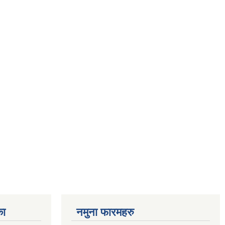
का
नमुना फारमहरु