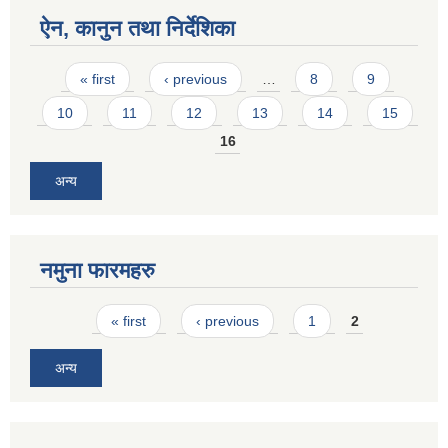
ऐन, कानुन तथा निर्देशिका
Pages
« first
‹ previous
…
8
9
10
11
12
13
14
15
16
अन्य
नमुना फारमहरु
Pages
« first
‹ previous
1
2
अन्य