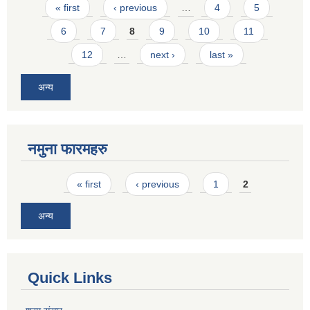
Pages
« first
‹ previous
…
4
5
6
7
8
9
10
11
12
…
next ›
last »
अन्य
नमुना फारमहरु
Pages
« first
‹ previous
1
2
अन्य
Quick Links