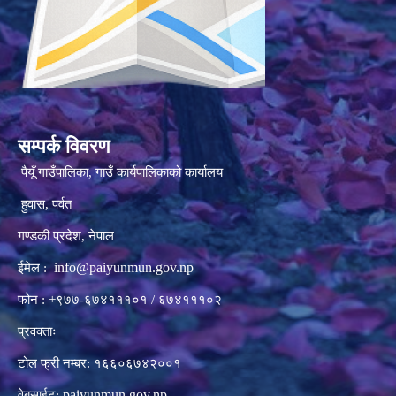
सम्पर्क विवरण
पैयूँ गाउँपालिका, गाउँ कार्यपालिकाको कार्यालय
हुवास, पर्वत
गण्डकी प्रदेश, नेपाल
info@paiyunmun.gov.np
ईमेल :
फोन : +९७७-६७४१११०१ / ६७४१११०२
प्रवक्ताः
टोल फ्री नम्बर: १६६०६७४२००१
paiyunmun.gov.np
वेबसाईट: