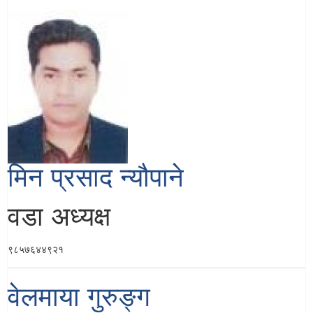
मिन प्रसाद न्यौपाने
वडा अध्यक्ष
९८५७६४४९२१
वेलमाया गुरुङ्ग