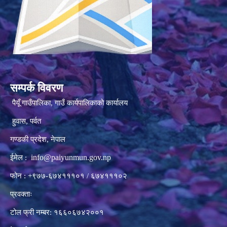
सम्पर्क विवरण
पैयूँ गाउँपालिका, गाउँ कार्यपालिकाको कार्यालय
हुवास, पर्वत
गण्डकी प्रदेश, नेपाल
info@paiyunmun.gov.np
ईमेल :
फोन : +९७७-६७४१११०१ / ६७४१११०२
प्रवक्ताः
टोल फ्री नम्बर: १६६०६७४२००१