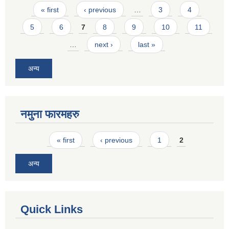
Pages
« first
‹ previous
…
3
4
5
6
7
8
9
10
11
…
next ›
last »
अन्य
नमुना फारमहरु
Pages
« first
‹ previous
1
2
अन्य
Quick Links