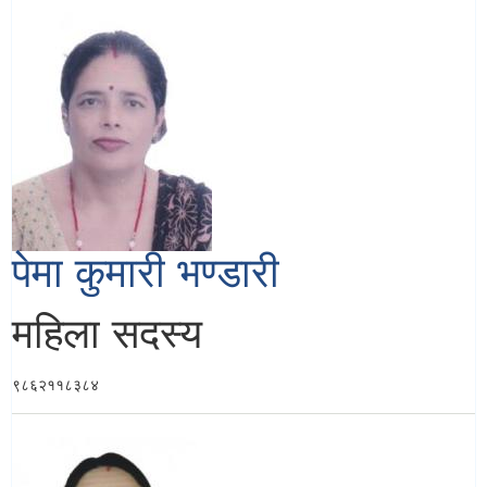
पेमा कुमारी भण्डारी
महिला सदस्य
९८६२११८३८४