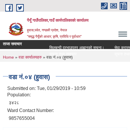
Skip to main content
पैयूँ गाउँपालिका,गाउँ कार्यपालिकाको कार्यालय
हुवास,पर्वत, गण्डकी प्रदेश, नेपाल
"समृद्ध पैयूँको आधार; कृषि, प्रविधि र पूर्वाधार"
ताजा समाचार
सिलबन्दी दरभाउपत्र आह्वानको सूचना।
सेवा करारमा कर्म
सूचना तथा समाचार
सूचना तथा समाच
You are here
Home
»
वडा कार्यालयहरु
» वडा नं.०४ (हुवास)
वडा नं.०४ (हुवास)
Submitted on:
Tue, 01/29/2019 - 10:59
Population:
३४२८
Ward Contact Number:
9857655004