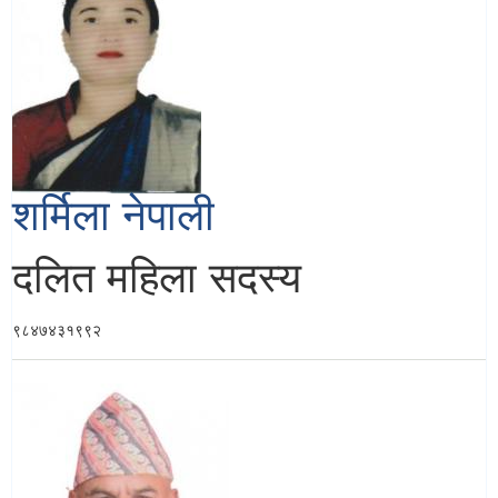
शर्मिला नेपाली
दलित महिला सदस्य
९८४७४३१९९२