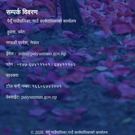
सम्पर्क विवरण
पैयूँ गाउँपालिका, गाउँ कार्यपालिकाको कार्यालय
हुवास, पर्वत
गण्डकी प्रदेश, नेपाल
info@paiyunmun.gov.np
ईमेल :
फोन : +९७७-६७४१११०१ / ६७४१११०२
प्रवक्ताः
टोल फ्री नम्बर: १६६०६७४२००१
paiyunmun.gov.np
वेबसाईट:
© 2026 पैयूँ गाउँपालिका,गाउँ कार्यपालिकाको कार्यालय