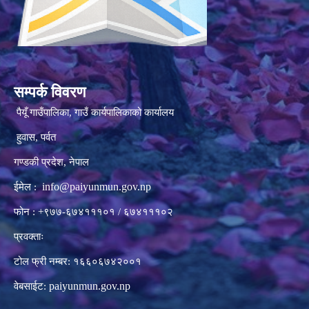
सम्पर्क विवरण
पैयूँ गाउँपालिका, गाउँ कार्यपालिकाको कार्यालय
हुवास, पर्वत
गण्डकी प्रदेश, नेपाल
info@paiyunmun.gov.np
ईमेल :
फोन : +९७७-६७४१११०१ / ६७४१११०२
प्रवक्ताः
टोल फ्री नम्बर: १६६०६७४२००१
paiyunmun.gov.np
वेबसाईट: