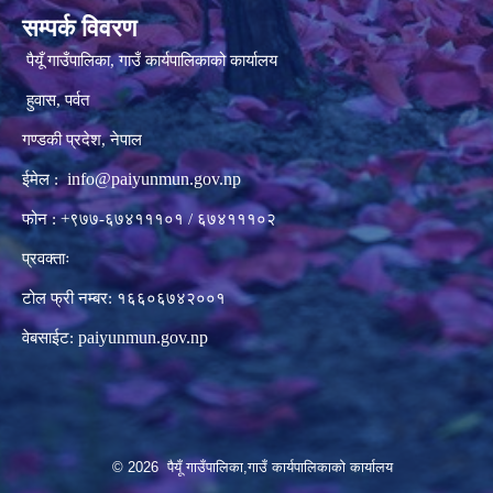
सम्पर्क विवरण
पैयूँ गाउँपालिका, गाउँ कार्यपालिकाको कार्यालय
हुवास, पर्वत
गण्डकी प्रदेश, नेपाल
info@paiyunmun.gov.np
ईमेल :
फोन : +९७७-६७४१११०१ / ६७४१११०२
प्रवक्ताः
टोल फ्री नम्बर: १६६०६७४२००१
paiyunmun.gov.np
वेबसाईट:
© 2026 पैयूँ गाउँपालिका,गाउँ कार्यपालिकाको कार्यालय