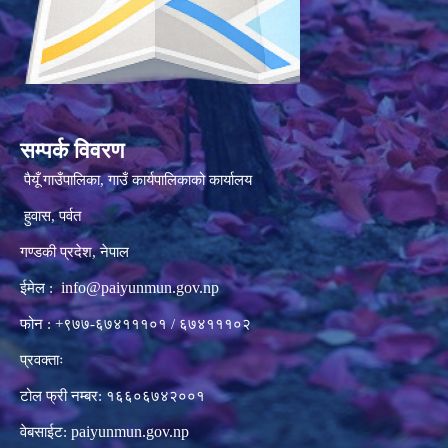
सम्पर्क विवरण
पैयूँ गाउँपालिका, गाउँ कार्यपालिकाको कार्यालय
हुवास, पर्वत
गण्डकी प्रदेश, नेपाल
info@paiyunmun.gov.np
ईमेल :
फोन : +९७७-६७४१११०१ / ६७४१११०२
प्रवक्ताः
टोल फ्री नम्बर: १६६०६७४२००१
paiyunmun.gov.np
वेबसाईट: