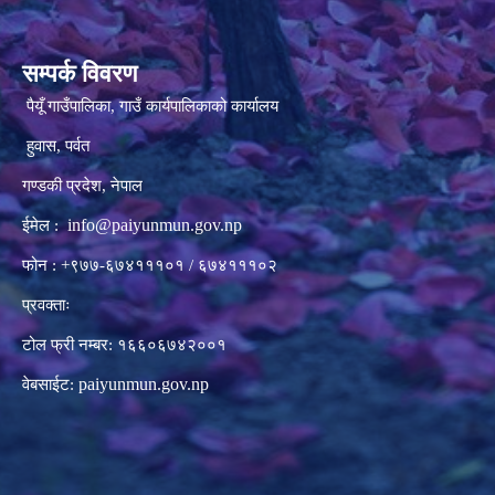
सम्पर्क विवरण
पैयूँ गाउँपालिका, गाउँ कार्यपालिकाको कार्यालय
हुवास, पर्वत
गण्डकी प्रदेश, नेपाल
info@paiyunmun.gov.np
ईमेल :
फोन : +९७७-६७४१११०१ / ६७४१११०२
प्रवक्ताः
टोल फ्री नम्बर: १६६०६७४२००१
paiyunmun.gov.np
वेबसाईट: