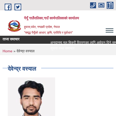
Skip to main content
पैयूँ गाउँपालिका,गाउँ कार्यपालिकाको कार्यालय
हुवास,पर्वत, गण्डकी प्रदेश, नेपाल
"समृद्ध पैयूँको आधार; कृषि, प्रविधि र पूर्वाधार"
ताजा समाचार
अनुदानमा मल बिक्री वितरणका लागि आवेदन दिने सम्बन्धी
सूचना तथा समाचार
You are here
Home
» देवेन्द्र वस्याल
देवेन्द्र वस्याल