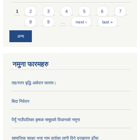
Pages
1
2
3
4
5
6
7
8
9
…
next ›
last »
अन्य
नमुना फारमहरु
तह/स्तर बृद्धि आवेदन फाराम।
बिदा निवेदन
पैयूँ गाउँपालिका कृषक समूहको विधानको नमूना
सामाजिक सुरक्षा भत्ता नाम दर्ताका लागी दिने दरखास्त ढाँचा