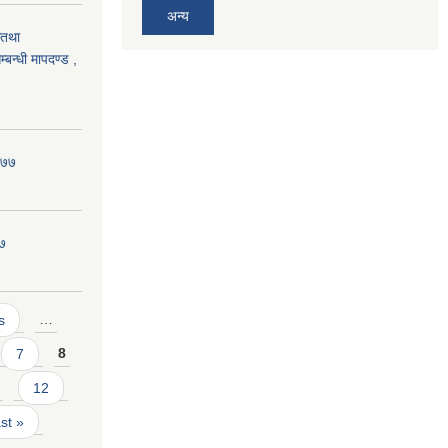
अन्य
गतथा
बन्धी मापदण्ड ,
०७७
७७
s
…
7
8
12
ast »