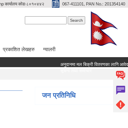
p कार्यालय कोडः८०१०४४२
067-411101, PAN No.: 201354140
Search form
Search
प्रकाशित लेखहरु
ग्यालरी
अनुदानमा मल बिक्री वितरणका लागि आवेदन दिने
सूचना तथा समाचार
जन प्रतिनिधि