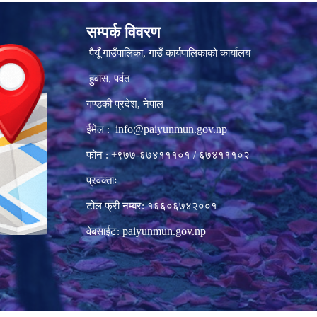
सम्पर्क विवरण
पैयूँ गाउँपालिका, गाउँ कार्यपालिकाको कार्यालय
हुवास, पर्वत
गण्डकी प्रदेश, नेपाल
info@paiyunmun.gov.np
ईमेल :
फोन : +९७७-६७४१११०१ / ६७४१११०२
प्रवक्ताः
टोल फ्री नम्बर: १६६०६७४२००१
paiyunmun.gov.np
वेबसाईट: