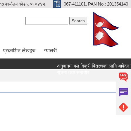
p कार्यालय कोडः८०१०४४२
067-411101, PAN No.: 201354140
Search form
Search
प्रकाशित लेखहरु
ग्यालरी
अनुदानमा मल बिक्री वितरणका लागि आवेदन दिने सम्
सूचना तथा समाचार