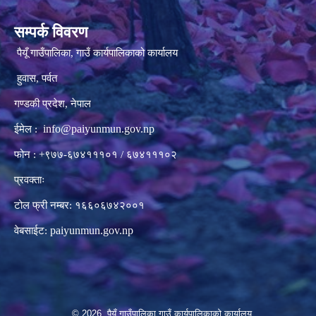
सम्पर्क विवरण
पैयूँ गाउँपालिका, गाउँ कार्यपालिकाको कार्यालय
हुवास, पर्वत
गण्डकी प्रदेश, नेपाल
info@paiyunmun.gov.np
ईमेल :
फोन : +९७७-६७४१११०१ / ६७४१११०२
प्रवक्ताः
टोल फ्री नम्बर: १६६०६७४२००१
paiyunmun.gov.np
वेबसाईट:
© 2026 पैयूँ गाउँपालिका,गाउँ कार्यपालिकाको कार्यालय