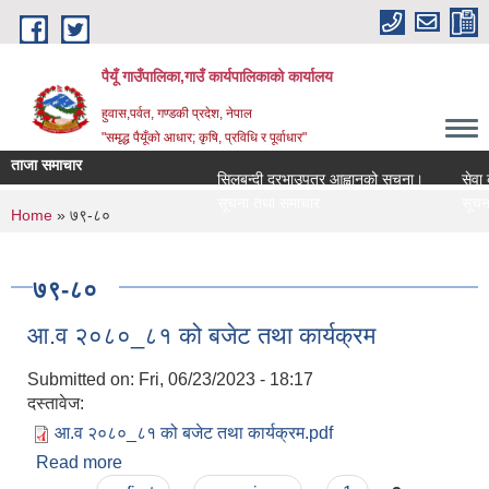
Skip to main content
पैयूँ गाउँपालिका,गाउँ कार्यपालिकाको कार्यालय
हुवास,पर्वत, गण्डकी प्रदेश, नेपाल
"समृद्ध पैयूँको आधार; कृषि, प्रविधि र पूर्वाधार"
ताजा समाचार
सिलबन्दी दरभाउपत्र आह्वानको सूचना।
सेवा करार
सूचना तथा समाचार
सूचना तथ
You are here
Home
» ७९-८०
७९-८०
आ.व २०८०_८१ को बजेट तथा कार्यक्रम
Submitted on:
Fri, 06/23/2023 - 18:17
दस्तावेज:
आ.व २०८०_८१ को बजेट तथा कार्यक्रम.pdf
Read more
about आ.व २०८०_८१ को बजेट तथा कार्यक्रम