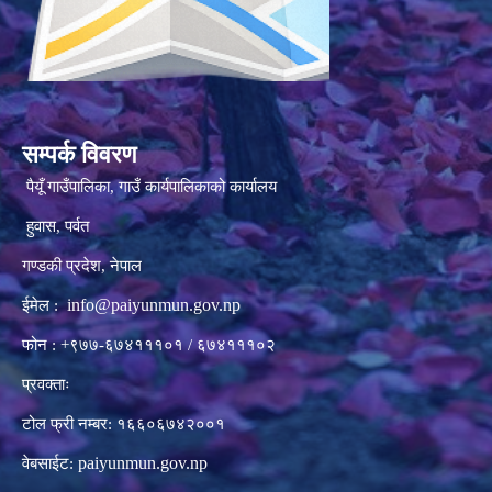
सम्पर्क विवरण
पैयूँ गाउँपालिका, गाउँ कार्यपालिकाको कार्यालय
हुवास, पर्वत
गण्डकी प्रदेश, नेपाल
info@paiyunmun.gov.np
ईमेल :
फोन : +९७७-६७४१११०१ / ६७४१११०२
प्रवक्ताः
टोल फ्री नम्बर: १६६०६७४२००१
paiyunmun.gov.np
वेबसाईट: