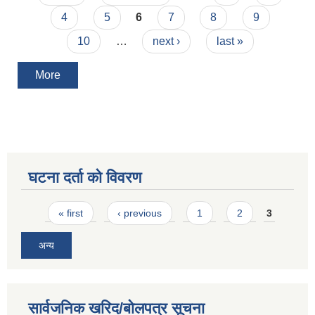
4
5
6
7
8
9
10
…
next ›
last »
More
घटना दर्ता को विवरण
Pages
« first
‹ previous
1
2
3
अन्य
सार्वजनिक खरिद/बोलपत्र सूचना