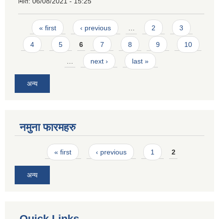
मिति:
06/08/2021 - 15:25
Pages
« first
‹ previous
…
2
3
4
5
6
7
8
9
10
…
next ›
last »
अन्य
नमुना फारमहरु
Pages
« first
‹ previous
1
2
अन्य
Quick Links