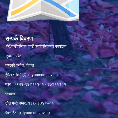
सम्पर्क विवरण
पैयूँ गाउँपालिका, गाउँ कार्यपालिकाको कार्यालय
हुवास, पर्वत
गण्डकी प्रदेश, नेपाल
info@paiyunmun.gov.np
ईमेल :
फोन : +९७७-६७४१११०१ / ६७४१११०२
प्रवक्ताः
टोल फ्री नम्बर: १६६०६७४२००१
paiyunmun.gov.np
वेबसाईट: